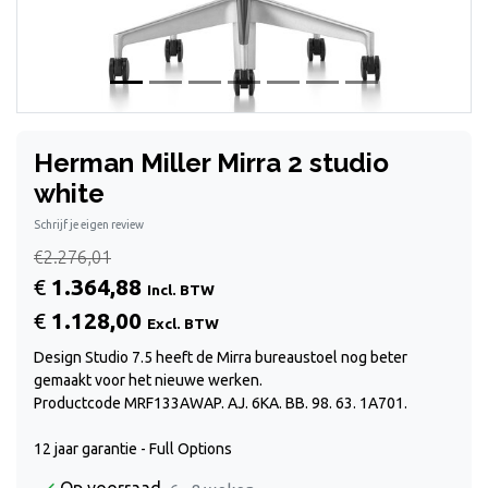
Herman Miller Mirra 2 studio
white
Schrijf je eigen review
€2.276,01
€
1.364,88
Incl. BTW
€
1.128,00
Excl. BTW
Design Studio 7.5 heeft de Mirra bureaustoel nog beter
gemaakt voor het nieuwe werken.
Productcode MRF133AWAP. AJ. 6KA. BB. 98. 63. 1A701.
12 jaar garantie - Full Options