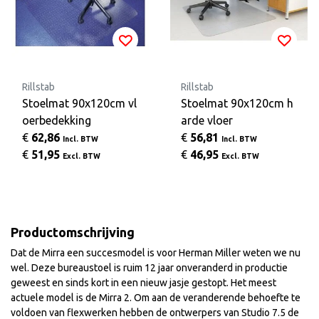
Rillstab
Rillstab
Stoelmat 90x120cm vl
Stoelmat 90x120cm h
oerbedekking
arde vloer
€
62,86
€
56,81
Incl. BTW
Incl. BTW
€
51,95
€
46,95
Excl. BTW
Excl. BTW
Productomschrijving
Dat de Mirra een succesmodel is voor Herman Miller weten we nu
wel. Deze bureaustoel is ruim 12 jaar onveranderd in productie
geweest en sinds kort in een nieuw jasje gestopt. Het meest
actuele model is de Mirra 2. Om aan de veranderende behoefte te
voldoen van flexwerken hebben de ontwerpers van Studio 7.5 de