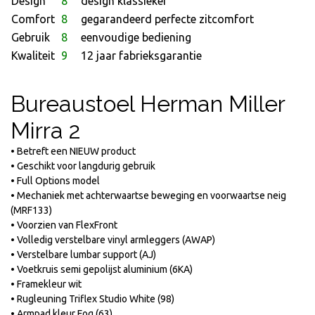
Design
8
design klassieker
Comfort
8
gegarandeerd perfecte zitcomfort
Gebruik
8
eenvoudige bediening
Kwaliteit
9
12 jaar fabrieksgarantie
Bureaustoel Herman Miller
Mirra 2
• Betreft een NIEUW product
• Geschikt voor langdurig gebruik
• Full Options model
• Mechaniek met achterwaartse beweging en voorwaartse neig
(MRF133)
• Voorzien van FlexFront
• Volledig verstelbare vinyl armleggers (AWAP)
• Verstelbare lumbar support (AJ)
• Voetkruis semi gepolijst aluminium (6KA)
• Framekleur wit
• Rugleuning Triflex Studio White (98)
• Armpad kleur Fog (63)