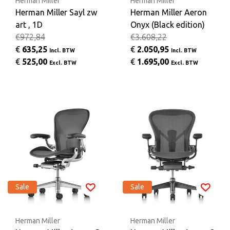
Herman Miller
Herman Miller
Herman Miller Sayl zw
Herman Miller Aeron
art , 1D
Onyx (Black edition)
€972,84
€3.608,22
€
635,25
€
2.050,95
Incl. BTW
Incl. BTW
€
525,00
€
1.695,00
Excl. BTW
Excl. BTW
Sale
Sale
Herman Miller
Herman Miller