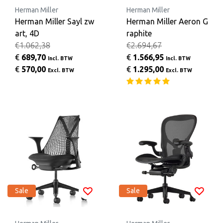
Herman Miller
Herman Miller
Herman Miller Sayl zw
Herman Miller Aeron G
art, 4D
raphite
€1.062,38
€2.694,67
€
689,70
€
1.566,95
Incl. BTW
Incl. BTW
€
570,00
€
1.295,00
Excl. BTW
Excl. BTW
Sale
Sale