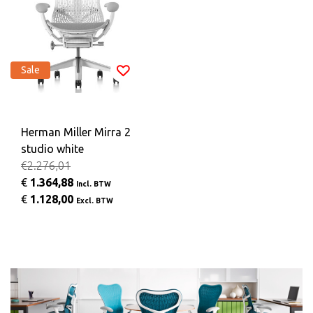
Sale
Herman Miller Mirra 2
studio white
€2.276,01
€
1.364,88
Incl. BTW
€
1.128,00
Excl. BTW