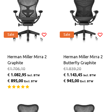
Sale
Sale
Herman Miller Mirra 2
Herman Miller Mirra 2
Graphite
Butterfly Graphite
€1.706,10
€1.839,20
€
1.082,95
€
1.143,45
Incl. BTW
Incl. BTW
€
895,00
€
945,00
Excl. BTW
Excl. BTW