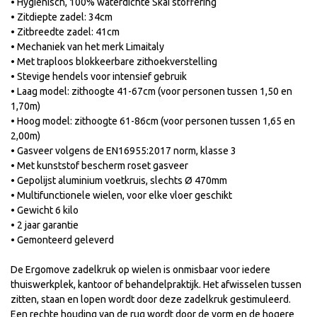
• Hygiënisch, 100% waterdichte Skai stoffering
• Zitdiepte zadel: 34cm
• Zitbreedte zadel: 41cm
• Mechaniek van het merk Limaitaly
• Met traploos blokkeerbare zithoekverstelling
• Stevige hendels voor intensief gebruik
• Laag model: zithoogte 41-67cm (voor personen tussen 1,50 en
1,70m)
• Hoog model: zithoogte 61-86cm (voor personen tussen 1,65 en
2,00m)
• Gasveer volgens de EN16955:2017 norm, klasse 3
• Met kunststof bescherm roset gasveer
• Gepolijst aluminium voetkruis, slechts Ø 470mm
• Multifunctionele wielen, voor elke vloer geschikt
• Gewicht 6 kilo
• 2 jaar garantie
• Gemonteerd geleverd
De Ergomove zadelkruk op wielen is onmisbaar voor iedere
thuiswerkplek, kantoor of behandelpraktijk. Het afwisselen tussen
zitten, staan en lopen wordt door deze zadelkruk gestimuleerd.
Een rechte houding van de rug wordt door de vorm en de hogere