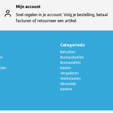
Mijn account
Snel regelen in je account. Volg je bestelling, betaal
facturen of retourneer een artikel.
t
Categorieën
Belcellen
en
Bureaustoelen
t
Bureautafels
cten
Kasten
Vergaderen
Werkstoelen
Akoestiek
Kantine