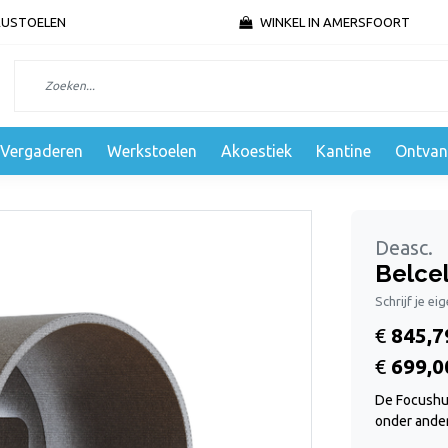
AUSTOELEN
WINKEL IN AMERSFOORT
Vergaderen
Werkstoelen
Akoestiek
Kantine
Ontvan
Deasc.
Belcel
Schrijf je ei
€
845,7
€
699,0
De Focushu
onder ander