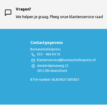
Vragen?
We helpen je graag. Pleeg onze klantenservice raad
Contactgegevens
Bureaustoelexpress
033 - 460 64 10
klantenservice@bureaustoelexpress.nl
Amsterdamseweg 23
3812 RN Amersfoort
BTW-number: NL804037589.B01