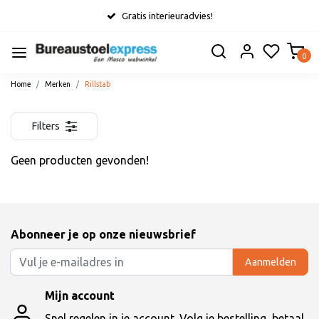
Gratis interieuradvies!
0
Home
Merken
Rillstab
Filters
Geen producten gevonden!
Abonneer je op onze nieuwsbrief
Aanmelden
Mijn account
Snel regelen in je account. Volg je bestelling, betaal