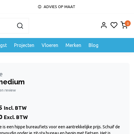
ADVIES OP MAAT
0
gst
Projecten
Vloeren
Merken
Blog
e
medium
gen review
5
Incl. BTW
0
Excl. BTW
 is een hippe bureaufiets voor een aantrekkelijke prijs. Schuif de
nvoudig onder je zit-sta bureau en begin met fietsen. Het is