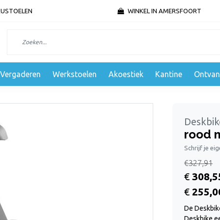
AUSTOELEN
WINKEL IN AMERSFOORT
Vergaderen
Werkstoelen
Akoestiek
Kantine
Ontvan
Deskbik
rood 
Schrijf je ei
€327,91
€
308,5
€
255,0
De Deskbike
Deskbike ee