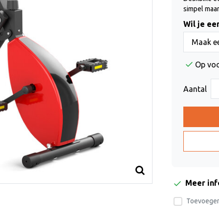
simpel maar
Wil je ee
Maak ee
Op vo
Aantal
Meer in
Toevoegen 