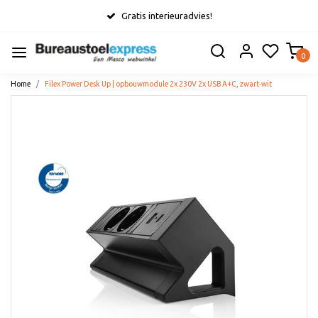
Gratis interieuradvies!
0
Home
Filex Power Desk Up | opbouwmodule 2x 230V 2x USB A+C, zwart-wit
Vorige
Volge