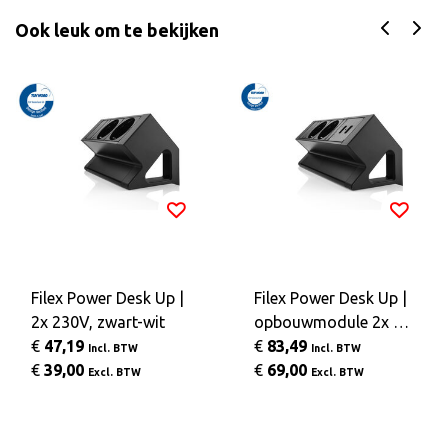
Ook leuk om te bekijken
Filex Power Desk Up |
Filex Power Desk Up |
2x 230V, zwart-wit
opbouwmodule 2x 23
€
47,19
0V 2x USB Charge, zw
€
83,49
Incl. BTW
Incl. BTW
€
39,00
art-wit
€
69,00
Excl. BTW
Excl. BTW