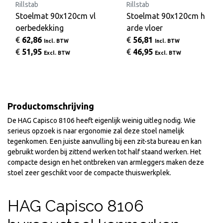
Rillstab
Rillstab
Stoelmat 90x120cm vl
Stoelmat 90x120cm h
oerbedekking
arde vloer
€
62,86
€
56,81
Incl. BTW
Incl. BTW
€
51,95
€
46,95
Excl. BTW
Excl. BTW
Productomschrijving
De HAG Capisco 8106 heeft eigenlijk weinig uitleg nodig. Wie
serieus opzoek is naar ergonomie zal deze stoel namelijk
tegenkomen. Een juiste aanvulling bij een zit-sta bureau en kan
gebruikt worden bij zittend werken tot half staand werken. Het
compacte design en het ontbreken van armleggers maken deze
stoel zeer geschikt voor de compacte thuiswerkplek.
HAG Capisco 8106