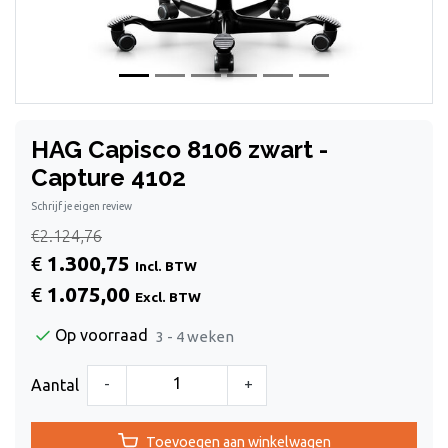
HAG Capisco 8106 zwart -
Capture 4102
Schrijf je eigen review
€2.124,76
€
1.300,75
Incl. BTW
€
1.075,00
Excl. BTW
Op voorraad
3 - 4 weken
-
+
Aantal
Toevoegen aan winkelwagen