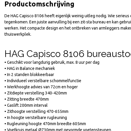
Productomschrijving
De HAG Capisco 8106 heeft eigenlijk weinig uitleg nodig. Wie serieus
tegenkomen. Een juiste aanvulling bij een zit-sta bureau en kan gebrui
werken. Het compacte design en het ontbreken van armleggers maken
thuiswerkplek.
HAG Capisco 8106 bureausto
• Geschikt voor langdurig gebruik, max. 8 uur per dag
• HAG in Balance mechaniek
• In 2 standen blokkeerbaar
• Individueel verstelbare schommelfunctie
• Werkhoogte advies van 72cm en hoger
• Zitdiepte verstelling 340-420mm
wes
Kensington
• Zitting breedte 470mm
ensteun Fellowes Standaard
Voetensteun Solemasage
• Gaslift 200mm interval
• Zithoogte verstelling 470-655mm
24
€
59,29
Incl. BTW
Incl. BTW
• In hoogte verstelbare rugleuning
95
€
49,00
Excl. BTW
Excl. BTW
• Rugleuning hoogte 470mm breedte 605mm
• Voetkruis metaal Ø730mm met gevormde voetensteunen