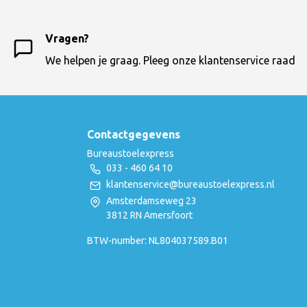
Vragen?
We helpen je graag. Pleeg onze klantenservice raad
Contactgegevens
Bureaustoelexpress
033 - 460 64 10
klantenservice@bureaustoelexpress.nl
Amsterdamseweg 23
3812 RN Amersfoort
BTW-number: NL804037589.B01