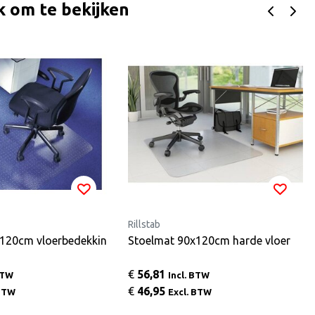
k om te bekijken
Rillstab
120cm vloerbedekkin
Stoelmat 90x120cm harde vloer
€
56,81
BTW
Incl. BTW
€
46,95
 BTW
Excl. BTW