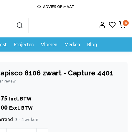
ADVIES OP MAAT
0
gst
Projecten
Vloeren
Merken
Blog
apisco 8106 zwart - Capture 4401
gen review
,75
Incl. BTW
,00
Excl. BTW
orraad
3 - 4 weken