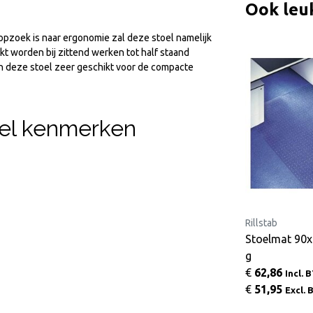
Ook leu
 opzoek is naar ergonomie zal deze stoel namelijk
kt worden bij zittend werken tot half staand
 deze stoel zeer geschikt voor de compacte
el kenmerken
Score
Rillstab
Voetensteun Score 952
Stoelmat 90x
g
€
205,64
€
62,86
Incl. BTW
Incl. 
€
169,95
€
51,95
Excl. BTW
Excl.