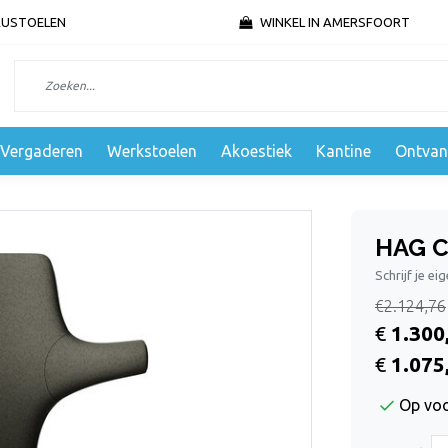
AUSTOELEN
WINKEL IN AMERSFOORT
Vergaderen
Werkstoelen
Akoestiek
Kantine
Ontvan
HAG C
Schrijf je ei
€2.124,76
€
1.300
€
1.075
Op vo