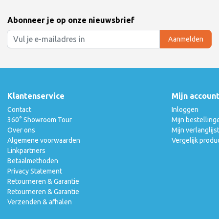
Abonneer je op onze nieuwsbrief
Aanmelden
Klantenservice
Mijn accoun
Contact
Inloggen
360° Showroom Tour
Mijn bestelling
Over ons
Mijn verlanglijs
Algemene voorwaarden
Vergelijk produ
Linkpartners
Betaalmethoden
Privacy Statement
Retourneren & Garantie
Retourneren & Garantie
Verzenden & afhalen