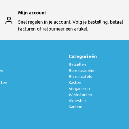
Mijn account
Snel regelen in je account. Volg je bestelling, betaal
facturen of retourneer een artikel.
t
Categorieën
Belcellen
en
Bureaustoelen
t
Bureautafels
cten
Kasten
Vergaderen
Werkstoelen
Akoestiek
Kantine