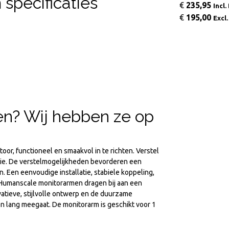
specificaties
€
574,75
€
235,95
Incl. BTW
Incl
€
475,00
€
195,00
Excl. BTW
Excl
n? Wij hebben ze op
or, functioneel en smaakvol in te richten. Verstel
itie. De verstelmogelijkheden bevorderen een
 Een eenvoudige installatie, stabiele koppeling,
Humanscale monitorarmen dragen bij aan een
atieve, stijlvolle ontwerp en de duurzame
n lang meegaat. De monitorarm is geschikt voor 1