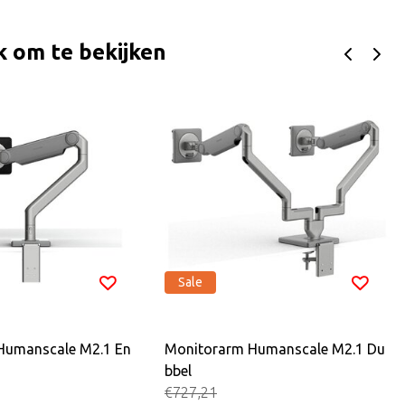
k om te bekijken
Sale
Humanscale M2.1 En
Monitorarm Humanscale M2.1 Du
bbel
€727,21