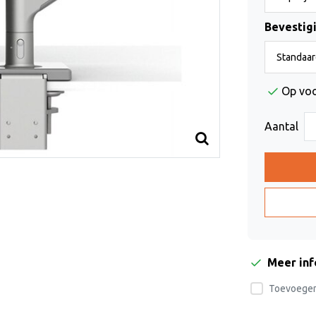
Bevestig
Op vo
Aantal
Meer in
Toevoegen 