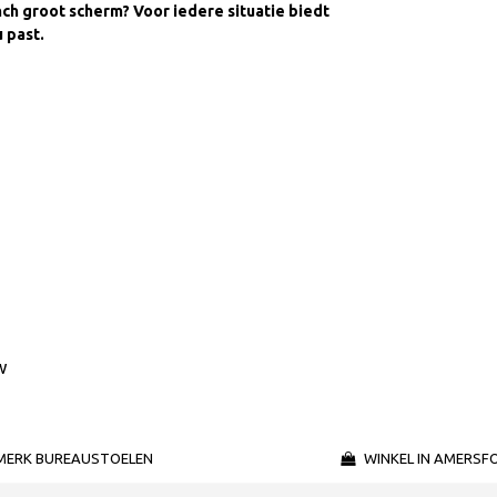
inch groot scherm? Voor iedere situatie biedt
 past.
w
MERK BUREAUSTOELEN
WINKEL IN AMERSF