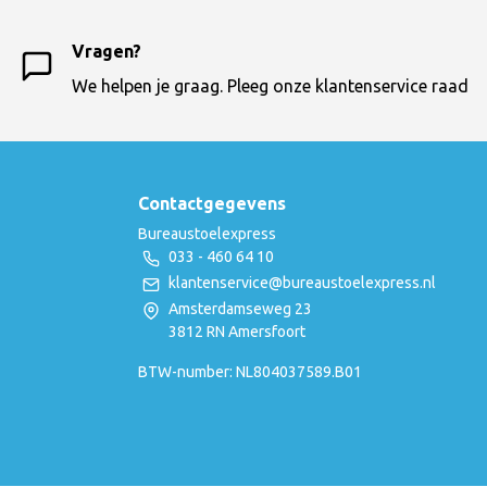
Vragen?
We helpen je graag. Pleeg onze klantenservice raad
Contactgegevens
Bureaustoelexpress
033 - 460 64 10
klantenservice@bureaustoelexpress.nl
Amsterdamseweg 23
3812 RN Amersfoort
BTW-number: NL804037589.B01