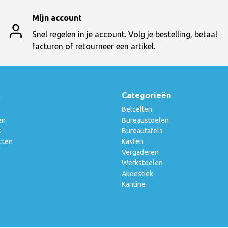
Mijn account
Snel regelen in je account. Volg je bestelling, betaal
facturen of retourneer een artikel.
t
Categorieën
Belcellen
en
Bureaustoelen
t
Bureautafels
cten
Kasten
Vergaderen
Werkstoelen
Akoestiek
Kantine