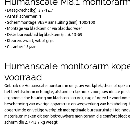
Humanscale M8.1 monitorarm 
€
538,45
Incl. BTW
€
445,00
• Draagkracht (kg): 2,7-12,7
Excl. BTW
• Aantal schermen: 1
• Schermmontage VESA aansluiting (mm): 100x100
• Montage via bladklem of via bladdoorvoer
• Dikte bureaublad bij bladklem (mm): 13-69
• Kleuren: zwart, wit of grijs
• Garantie: 15 jaar
Humanscale monitorarm kope
voorraad
Gebruik de Humanscale monitorarm om jouw werkplek, thuis of op kanto
het beeldscherm in hoogte, afstand en kijkhoek voor jouw ideale pos
ergonomische houding om klachten aan nek, rug of ogen te voorkomen.
bescherming van overige apparatuur en wegwerking van bekabeling. 
opgeruimde en veilige werkplek met optimale bureauruimte. Het innov
materialen maken dit een betrouwbare monitorarm die comfort biedt e
scherm die 2,7-12,7 kg weegt.