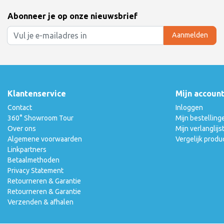
Abonneer je op onze nieuwsbrief
Aanmelden
Klantenservice
Mijn accoun
Contact
Inloggen
360° Showroom Tour
Mijn bestelling
Over ons
Mijn verlanglijs
Algemene voorwaarden
Vergelijk produ
Linkpartners
Betaalmethoden
Privacy Statement
Retourneren & Garantie
Retourneren & Garantie
Verzenden & afhalen