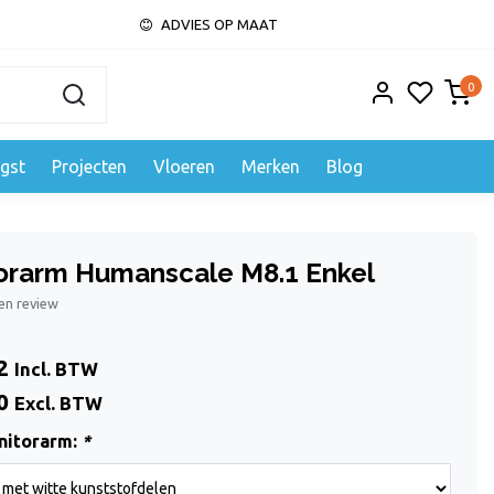
ADVIES OP MAAT
0
gst
Projecten
Vloeren
Merken
Blog
orarm Humanscale M8.1 Enkel
gen review
2
Incl. BTW
0
Excl. BTW
nitorarm:
*