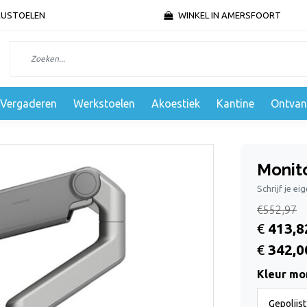
AUSTOELEN
WINKEL IN AMERSFOORT
Vergaderen
Werkstoelen
Akoestiek
Kantine
Ontvan
Monit
Schrijf je ei
€552,97
€
413,8
€
342,0
Kleur mo