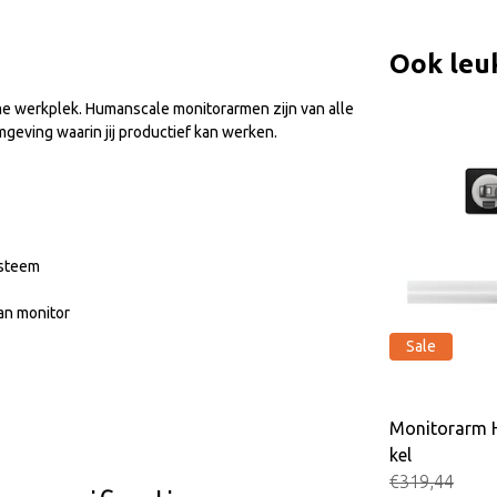
Ook leu
eme werkplek. Humanscale monitorarmen zijn van alle
eving waarin jij productief kan werken.
ysteem
van monitor
Sale
Sale
.1 Du
Monitorarm Humanscale M8.1 Du
Monitorarm 
bbel
kel
€625,57
€319,44