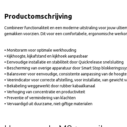
Productomschrijving
Combineer functionaliteit en een moderne uitstraling voor jouw ulti
gemakken voorzien. Dit voor een comfortabele, ergonomische werkomg
• Monitorarm voor optimale werkhouding
• Kijkhoogte, kijkafstand en kijkhoek aanpasbaar
• Eenvoudige installatie en stabiliteit door Quickrelease snelsluiting
• Bescherming van overige apparatuur door Smart Stop blokkeringss
• Balansveer voor eenvoudige, consistente aanpassing van de hoogte
• Veerindicator voor correcte afstelling, voor installatie, van gewicht 
• Bekabeling weggewerkt door rubber kabaalkanaal
Sale
• Verhoging van concentratie en productiviteit
• Preventie of vermindering van klachten
• Vervaardigd uit duurzame, niet-giftige materialen
Monitorarm Humanscale M2
bbel
€727,21