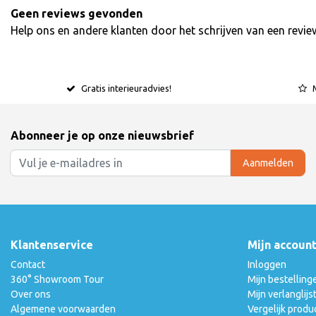
Geen reviews gevonden
Help ons en andere klanten door het schrijven van een revie
Gratis interieuradvies!
Abonneer je op onze nieuwsbrief
Aanmelden
Klantenservice
Mijn accoun
Contact
Inloggen
360° Showroom Tour
Mijn bestelling
Over ons
Mijn verlanglijs
Algemene voorwaarden
Vergelijk produ