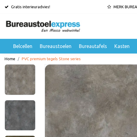
Gratis interieuradvies!
MERK BURE
Belcellen
Bureaustoelen
Bureautafels
Kasten
Home
PVC premium tegels Stone series