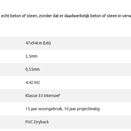
echt beton of steen, zonder dat er daadwerkelijk beton of steen in verwe
47x94cm (lxb)
2,5mm
0,55mm
4,42 M2
Klasse 33 Intensief
15 jaar woongebruik, 10 jaar projectmatig
PVC Dryback