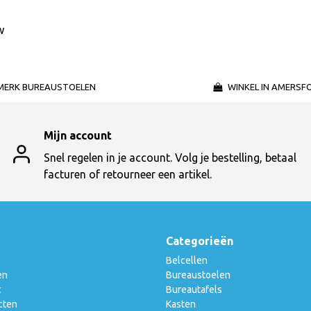
w
MERK BUREAUSTOELEN
WINKEL IN AMERSF
Mijn account
Snel regelen in je account. Volg je bestelling, betaal
facturen of retourneer een artikel.
t
Categorieën
Belcellen
en
Bureaustoelen
t
Bureautafels
cten
Kasten