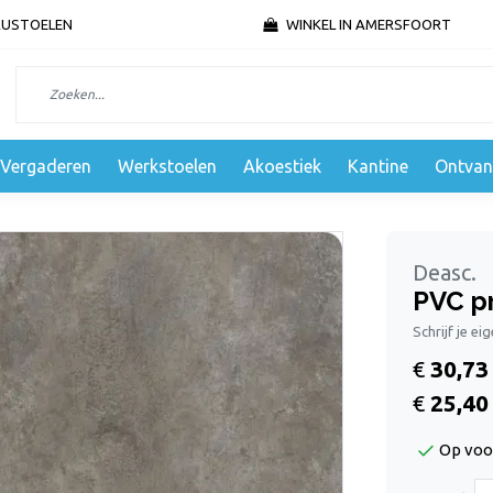
AUSTOELEN
WINKEL IN AMERSFOORT
Vergaderen
Werkstoelen
Akoestiek
Kantine
Ontvan
Deasc.
PVC p
Schrijf je ei
€
30,73
€
25,40
Op voo