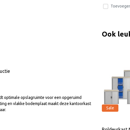
Toevoegen 
Ook leu
uctie
dt optimale opslagruimte voor een opgeruimd
oating en vlakke bodemplaat maakt deze kantoorkast
Sale
Sale
aar.
rt/al
ECO Line Legbord 80/120 cm
Roldeurkast