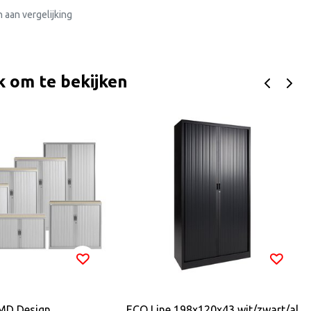
aan vergelijking
k om te bekijken
 MD Design
ECO Line 198x120x43 wit/zwart/al