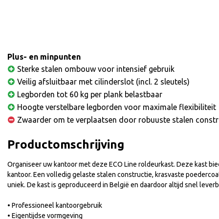
Plus- en minpunten
Sterke stalen ombouw voor intensief gebruik
Veilig afsluitbaar met cilinderslot (incl. 2 sleutels)
Legborden tot 60 kg per plank belastbaar
Hoogte verstelbare legborden voor maximale flexibiliteit
Zwaarder om te verplaatsen door robuuste stalen constr
Productomschrijving
Organiseer uw kantoor met deze ECO Line roldeurkast. Deze kast bie
kantoor. Een volledig gelaste stalen constructie, krasvaste poederc
uniek. De kast is geproduceerd in België en daardoor altijd snel leverb
• Professioneel kantoorgebruik
• Eigentijdse vormgeving
Line 105x120x43 wit/zwart/al
ECO Line 72,5x80x43 wit/zwa