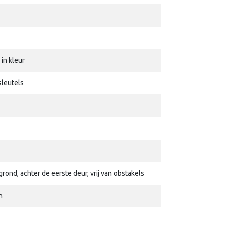
in kleur
sleutels
ond, achter de eerste deur, vrij van obstakels
n