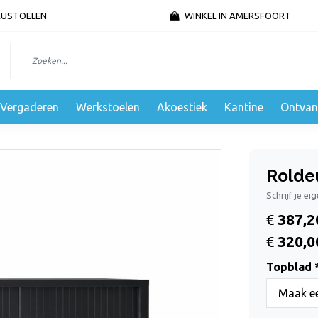
AUSTOELEN
WINKEL IN AMERSFOORT
Vergaderen
Werkstoelen
Akoestiek
Kantine
Ontvan
Rolde
Schrijf je ei
€
387,2
€
320,0
Topblad 
Maak ee