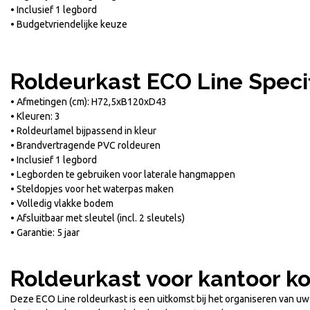
• Inclusief 1 legbord
ium
uminium
• Budgetvriendelijke keuze
,29
€
361,79
Incl. BTW
Incl. BTW
,00
€
299,00
Excl. BTW
Excl. BTW
Roldeurkast ECO Line Specif
• Afmetingen (cm): H72,5xB120xD43
• Kleuren: 3
• Roldeurlamel bijpassend in kleur
• Brandvertragende PVC roldeuren
• Inclusief 1 legbord
• Legborden te gebruiken voor laterale hangmappen
• Steldopjes voor het waterpas maken
• Volledig vlakke bodem
• Afsluitbaar met sleutel (incl. 2 sleutels)
• Garantie: 5 jaar
Roldeurkast voor kantoor k
Deze ECO Line roldeurkast is een uitkomst bij het organiseren van uw 