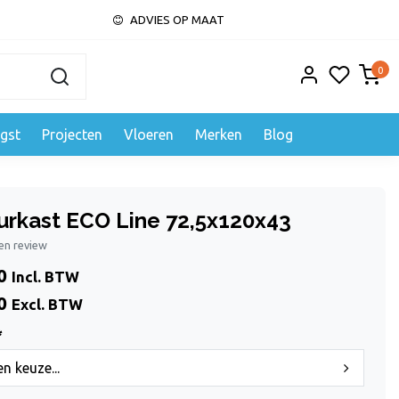
ADVIES OP MAAT
0
gst
Projecten
Vloeren
Merken
Blog
urkast ECO Line 72,5x120x43
gen review
0
Incl. BTW
0
Excl. BTW
*
n keuze...