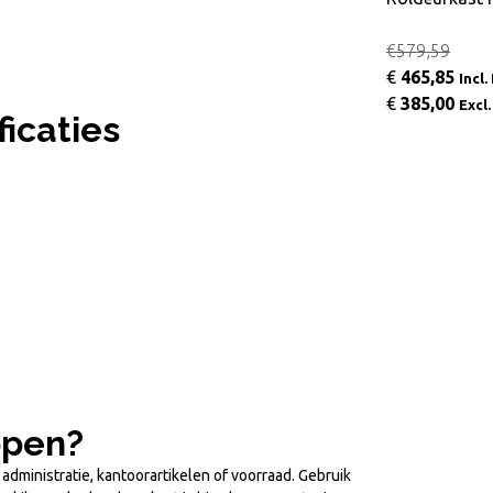
€35,09
€579,59
€
36,30
€
465,85
Incl. BTW
Incl
€
30,00
€
385,00
Excl. BTW
Excl
icaties
open?
administratie, kantoorartikelen of voorraad. Gebruik