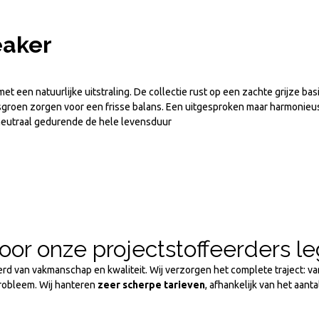
eaker
el met een natuurlijke uitstraling. De collectie rust op een zachte grijz
groen zorgen voor een frisse balans. Een uitgesproken maar harmonieus
₂-neutraal gedurende de hele levensduur
 door onze projectstoffeerders l
ekerd van vakmanschap en kwaliteit. Wij verzorgen het complete traject: v
probleem. Wij hanteren
zeer scherpe tarieven
, afhankelijk van het aa