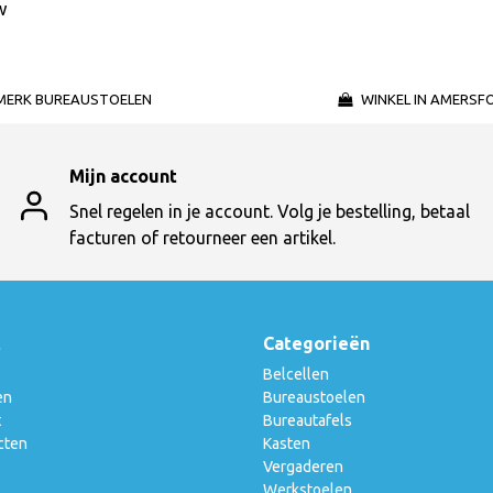
w
MERK BUREAUSTOELEN
WINKEL IN AMERSF
Mijn account
Snel regelen in je account. Volg je bestelling, betaal
facturen of retourneer een artikel.
t
Categorieën
Belcellen
en
Bureaustoelen
t
Bureautafels
cten
Kasten
Vergaderen
Werkstoelen