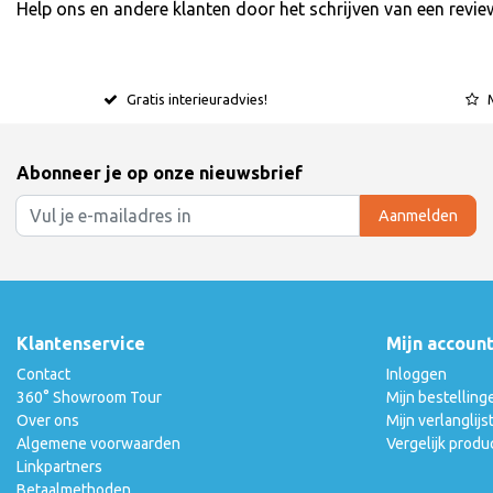
Help ons en andere klanten door het schrijven van een revie
Gratis interieuradvies!
Abonneer je op onze nieuwsbrief
Aanmelden
Klantenservice
Mijn accoun
Contact
Inloggen
360° Showroom Tour
Mijn bestelling
Over ons
Mijn verlanglijs
Algemene voorwaarden
Vergelijk produ
Linkpartners
Betaalmethoden