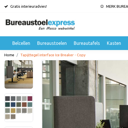
Gratis interieuradvies!
MERK BURE
Belcellen
Bureaustoelen
Bureautafels
Kasten
Home
Tapijttegel interface Ice Breaker - Copy