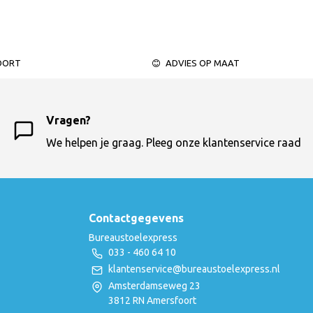
OORT
ADVIES OP MAAT
Vragen?
We helpen je graag. Pleeg onze klantenservice raad
Contactgegevens
Bureaustoelexpress
033 - 460 64 10
klantenservice@bureaustoelexpress.nl
Amsterdamseweg 23
3812 RN Amersfoort