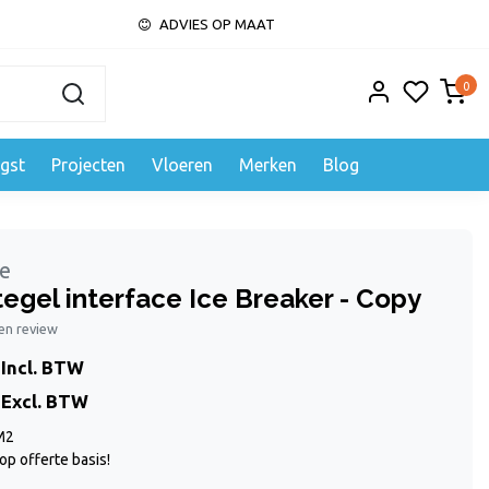
ADVIES OP MAAT
0
gst
Projecten
Vloeren
Merken
Blog
ce
tegel interface Ice Breaker - Copy
gen review
Incl. BTW
Excl. BTW
 M2
op offerte basis!