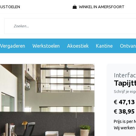
AUSTOELEN
WINKEL IN AMERSFOORT
Vergaderen
Werkstoelen
Akoestiek
Kantine
Ontvan
Interfa
Tapijt
Schrijf je ei
€
47,13
€
38,95
Prijs is per
Wij werken 