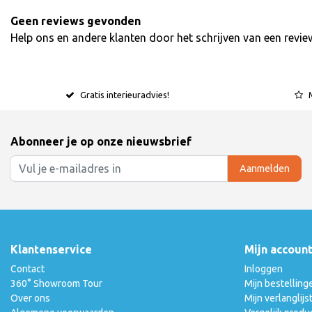
Geen reviews gevonden
Help ons en andere klanten door het schrijven van een revie
Gratis interieuradvies!
Abonneer je op onze nieuwsbrief
Aanmelden
Klantenservice
Mijn accoun
Contact
Inloggen
360° Showroom Tour
Mijn bestelling
Over ons
Mijn verlanglijs