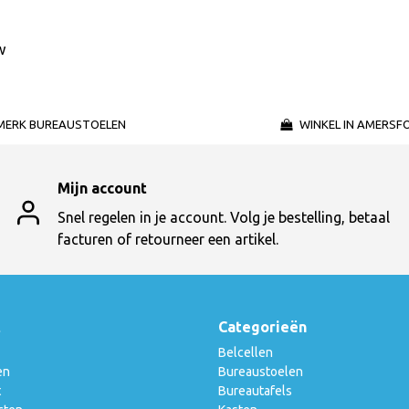
w
MERK BUREAUSTOELEN
WINKEL IN AMERSF
Mijn account
Snel regelen in je account. Volg je bestelling, betaal
facturen of retourneer een artikel.
t
Categorieën
Belcellen
en
Bureaustoelen
t
Bureautafels