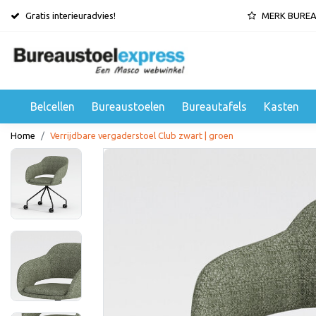
Gratis interieuradvies!
MERK BURE
Belcellen
Bureaustoelen
Bureautafels
Kasten
Home
Verrijdbare vergaderstoel Club zwart | groen