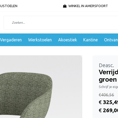
AUSTOELEN
WINKEL IN AMERSFOORT
Vergaderen
Werkstoelen
Akoestiek
Kantine
Ontvan
Deasc.
Verrij
groen
Schrijf je ei
€406,56
€
325,4
€
269,0