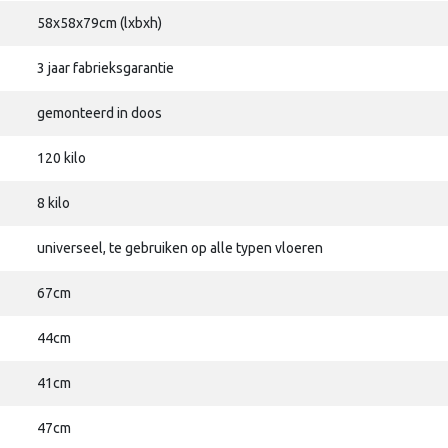
58x58x79cm (lxbxh)
3 jaar fabrieksgarantie
gemonteerd in doos
120 kilo
8 kilo
universeel, te gebruiken op alle typen vloeren
67cm
44cm
41cm
47cm