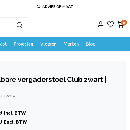
ADVIES OP MAAT
0
gst
Projecten
Vloeren
Merken
Blog
dbare vergaderstoel Club zwart |
gen review
9
Incl. BTW
0
Excl. BTW