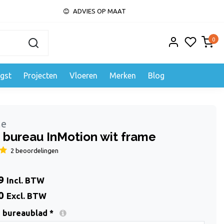
ADVIES OP MAAT
0
gst
Projecten
Vloeren
Merken
Blog
me
a bureau InMotion wit frame
2 beoordelingen
9
Incl. BTW
0
Excl. BTW
 bureaublad *