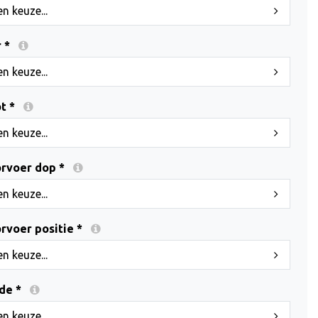
n keuze...
 *
n keuze...
t *
n keuze...
rvoer dop *
n keuze...
rvoer positie *
n keuze...
de *
n keuze...