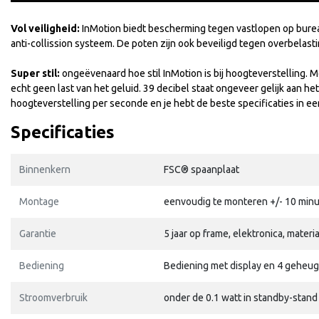
Vol veiligheid:
InMotion biedt bescherming tegen vastlopen op bure
anti-collission systeem. De poten zijn ook beveiligd tegen overbelasti
Super stil:
ongeëvenaard hoe stil InMotion is bij hoogteverstelling. 
echt geen last van het geluid. 39 decibel staat ongeveer gelijk aan h
hoogteverstelling per seconde en je hebt de beste specificaties in een
Specificaties
Binnenkern
FSC® spaanplaat
Montage
eenvoudig te monteren +/- 10 min
Garantie
5 jaar op frame, elektronica, mater
Bediening
Bediening met display en 4 geheu
Stroomverbruik
onder de 0.1 watt in standby-stand