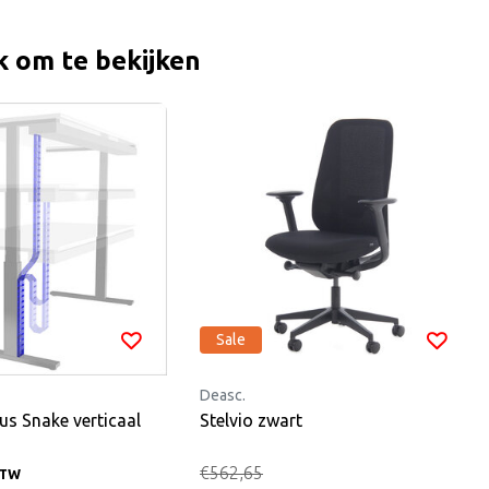
k om te bekijken
Sale
Deasc.
us Snake verticaal
Stelvio zwart
€562,65
BTW