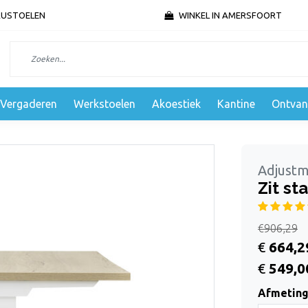
AUSTOELEN
WINKEL IN AMERSFOORT
Vergaderen
Werkstoelen
Akoestiek
Kantine
Ontvan
Adjust
Zit st
€906,29
€
664,2
€
549,0
Afmeting