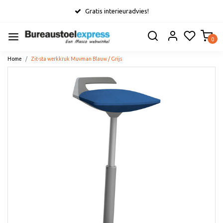
Gratis interieuradvies!
0
Home
Zit-sta werkkruk Muvman Blauw / Grijs
Vorige
Volge