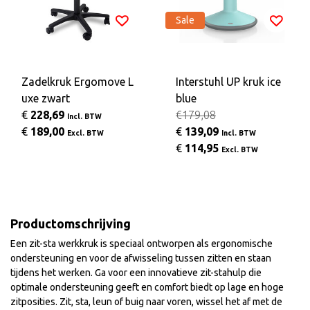
Sale
Zadelkruk Ergomove L
Interstuhl UP kruk ice
uxe zwart
blue
€
228,69
€179,08
Incl. BTW
€
189,00
€
139,09
Excl. BTW
Incl. BTW
€
114,95
Excl. BTW
Productomschrijving
Een zit-sta werkkruk is speciaal ontworpen als ergonomische
ondersteuning en voor de afwisseling tussen zitten en staan
tijdens het werken. Ga voor een innovatieve zit-stahulp die
optimale ondersteuning geeft en comfort biedt op lage en hoge
zitposities. Zit, sta, leun of buig naar voren, wissel het af met de