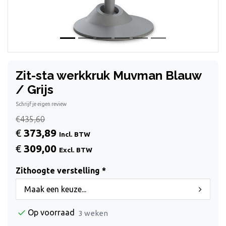
Zit-sta werkkruk Muvman Blauw
/ Grijs
Schrijf je eigen review
€435,60
€
373,89
Incl. BTW
€
309,00
Excl. BTW
Zithoogte verstelling *
Maak een keuze...
Op voorraad
3 weken