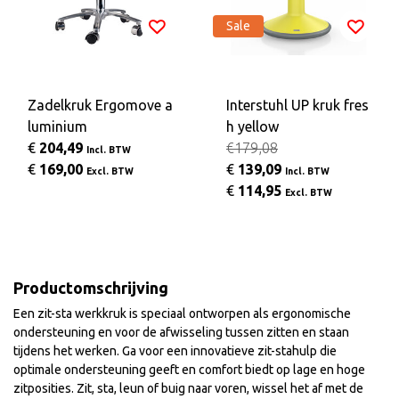
Sale
Zadelkruk Ergomove a
Interstuhl UP kruk fres
luminium
h yellow
€
204,49
€179,08
Incl. BTW
€
169,00
€
139,09
Excl. BTW
Incl. BTW
€
114,95
Excl. BTW
Productomschrijving
Een zit-sta werkkruk is speciaal ontworpen als ergonomische
ondersteuning en voor de afwisseling tussen zitten en staan
tijdens het werken. Ga voor een innovatieve zit-stahulp die
optimale ondersteuning geeft en comfort biedt op lage en hoge
zitposities. Zit, sta, leun of buig naar voren, wissel het af met de