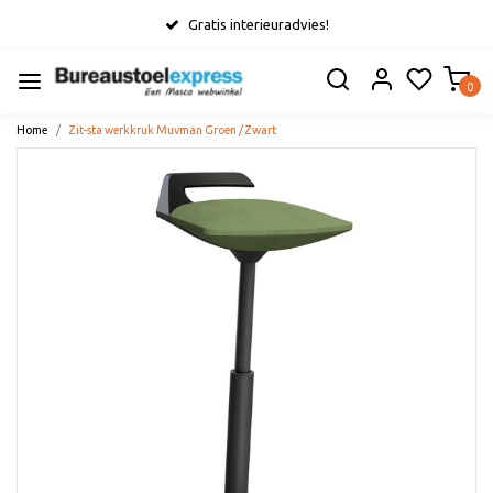
Gratis interieuradvies!
0
Home
Zit-sta werkkruk Muvman Groen / Zwart
Vorige
Volge