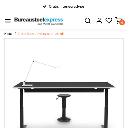
Gratis interieuradvies!
0
Home
Zit sta bureau Invito zwart | Jet mix
Vorige
Volge