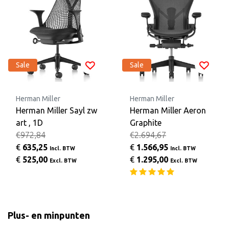
Sale
Sale
Herman Miller
Herman Miller
Herman Miller Sayl zw
Herman Miller Aeron
art , 1D
Graphite
€972,84
€2.694,67
€
635,25
€
1.566,95
Incl. BTW
Incl. BTW
€
525,00
€
1.295,00
Excl. BTW
Excl. BTW
Plus- en minpunten